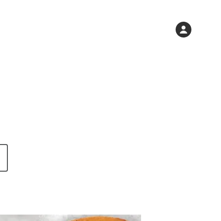
Varukorgen
Konto
är
tom