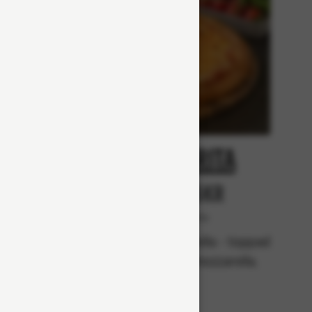
at
Margarita
r
Från 65Kr
Vegetariska
lla,
Tomatsås, mozzarella - toppad
 skinka,
med ännu mer mozzarella.
n.