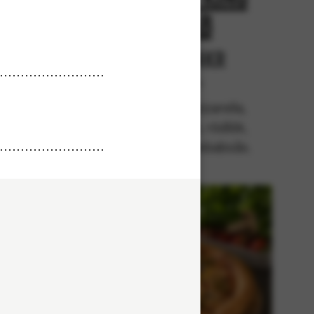
Kebab
r
Från 94Kr
lla,
Premium
kebab,
Tomatsås, mozzarella,
da,
kycklingkebab, rödlök,
absås.
svartpeppar, kebabsås.