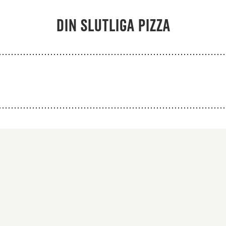
Från 94Kr
Från 103K
Din slutliga pizza
Premium
Premium
atsås, mozzarella,
Tomatsås, mozzare
iffkebab, rödlök,
biffkebab, kyckling
krydda, svartpeppar
rödlök, kebabkryd
och kebabsås.
svartpeppar och keb