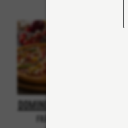
Domino's Classic
N
Från 84Kr
Nej tack, vill inte skr