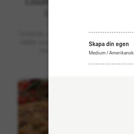
Utsåld
Klassiska
Tomatsås, mozzarella, tonfisk,
Tom
rödlök, svarta oliver - toppad
b
Skapa din egen
med cheddar.
kebab
Medium
/
Amerikansk