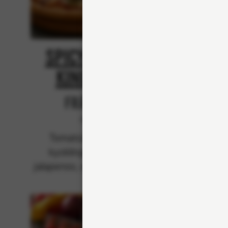
Spicy Chicken
Spi
King Kebab
Från 94Kr
Klassiska
Tomatsås, mozzarella,
Crème
kycklingkebab, rödlök,
biffk
jalapenos, svartpeppar, stark
jalapen
kebabsås.