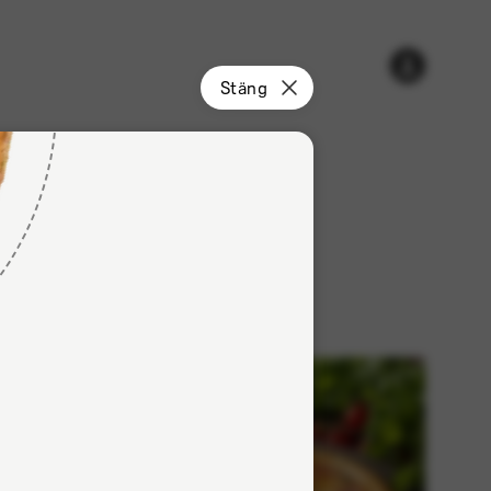
Varukorgen
Konto
Stäng
är
tom
r
Dryck
rk
Halalkött
Nyhet