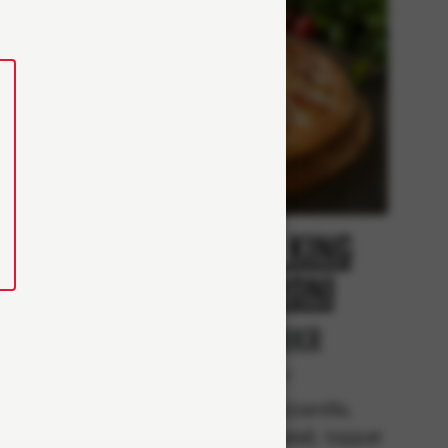
Creamy King
i
pepperoni
r
Från 98Kr
Klassiska
rella,
Tomatsås, mozzarella,
k) och
pepperonikorv (halal), toppat