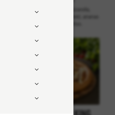
Klassiska
lla,
Tomatsås, mozzarella,
 rödlök,
pepperonikorv (fläsk), ananas
eppar.
och jalapeños.
Kebab
Chicken King