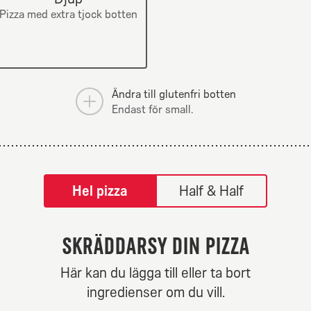
champinjoner.
Pizza med extra tjock botten
Ändra till glutenfri botten
Endast för small.
tilpass pizza-builder-modal
Hel pizza
Half & Half
Skräddarsy din pizza
ew Yorker
Hot N Spi
Här kan du lägga till eller ta bort
Från 84Kr
Från 84K
ingredienser om du vill.
äddarsy mitt val.