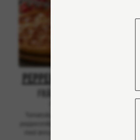
Pepperoni Feast
Kin
Från 103Kr
Klassiska
Tomatsås, mozzarella och
Tomat
pepperonikorv (fläsk), toppad
peppero
med ännu mer mozzarella.
med ä