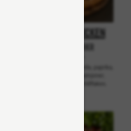
oni
Spicy Chicken
Från 94Kr
r
Premium
Tomatsås, mozzarella, paprika,
kyckling, champinjoner,
rkade
jalapenõs och chiliflakes.
zarella,
sk),
lök,
ar och