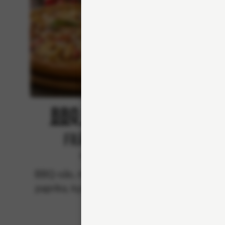
BBQ Chicken
Från 94Kr
Premium
BBQ-sås, mozzarella, rödlök,
BBQ-
paprika, kyckling och bacon.
mozzar