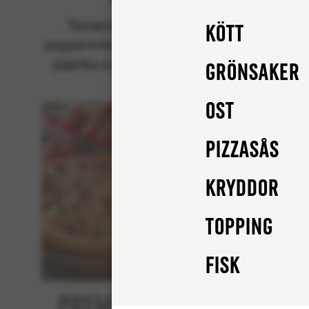
Klassiska
Tomatsås, mozzarella,
Tom
Kött
pepperonikorv (fläsk), rödlök,
peppero
paprika och champinjoner.
cham
Grönsaker
Ost
Pizzasås
Kryddor
Topping
FISK
Premium Tuna
Bee