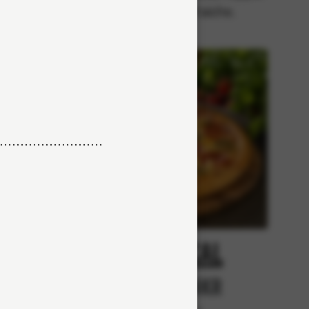
med crème fraiche.
cy
Tropical
r
Från 84Kr