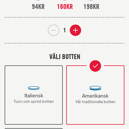
94KR
160KR
198KR
Antal
Ta
lägg
Veggie
bort
till
Sizzler
Veggie
extra
Sizzler
Veggie
valda:
Välj botten
–
Sizzler
1
1
–
Hawaiian
har
1
valts
har
Från 75Kr
valts
Italiensk
Amerikansk
Klassiska
Tunn och spröd botten
Vår traditionella botten
Tomatsås, mozzarella, skinka och ananas.