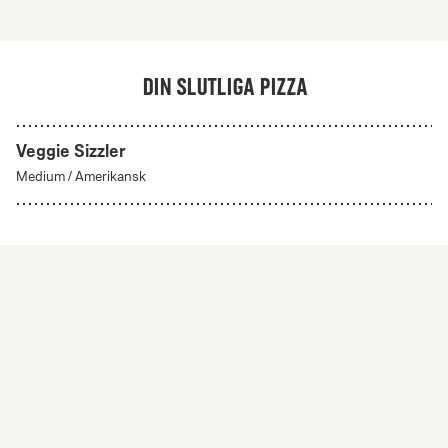
Din slutliga pizza
Veggie Sizzler
Skapa din egen
Medium
/
Amerikansk
Från 56Kr
Skapa din egen
Skapa din egen pizza med valfria ingredienser. Alla
pizzor har tomatsås och mozzarella som bas.