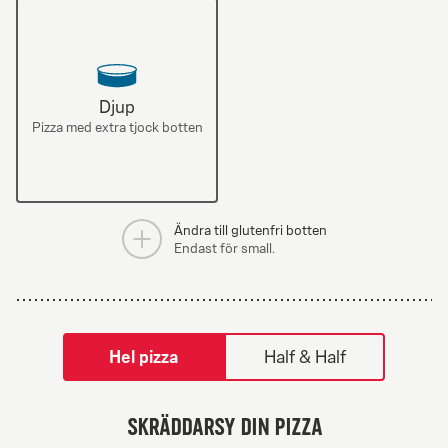
Djup
Pizza med extra tjock botten
Ändra till glutenfri botten
Endast för small.
tilpass pizza-builder-modal
Hel pizza
Half & Half
Greek Veggie
Skräddarsy din pizza