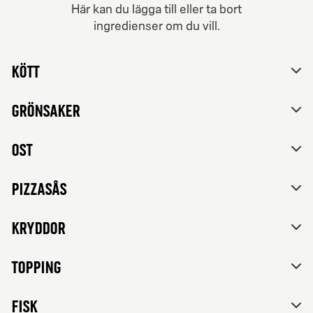
Här kan du lägga till eller ta bort
Från 84Kr
ingredienser om du vill.
Vegetariska
Nej tack, vill inte skräddarsy mitt val.
Tomatsås, mozzarella, feta ost, paprika, rödlök, svarta
Kött
oliver och franska örter.
Grönsaker
Ost
Pizzasås
Kryddor
Topping
FISK