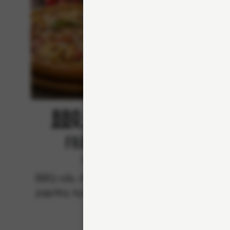
BBQ Chicken
Från 94Kr
Premium
BBQ-sås, mozzarella, rödlök,
BBQ-
paprika, kyckling och bacon.
mozzar