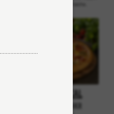
med crème fraiche.
cy
Tropical
r
Från 84Kr