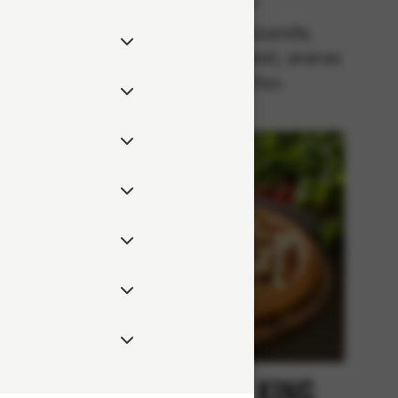
Klassiska
lla,
Tomatsås, mozzarella,
 rödlök,
pepperonikorv (fläsk), ananas
eppar.
och jalapeños.
Kebab
Chicken King