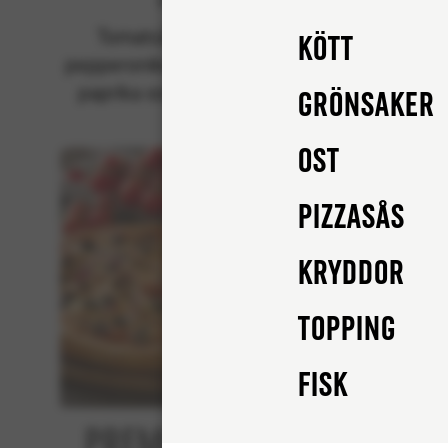
Klassiska
Tomatsås, mozzarella,
Tom
Kött
pepperonikorv (fläsk), rödlök,
peppero
paprika och champinjoner.
cham
Grönsaker
Ost
Pizzasås
Kryddor
Topping
FISK
Premium Tuna
Bee