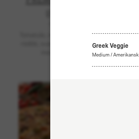
Utsåld
Klassiska
Tomatsås, mozzarella, tonfisk,
Tom
rödlök, svarta oliver - toppad
b
Greek Veggie
med cheddar.
kebab
Medium
/
Amerikansk