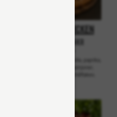
oni
Spicy Chicken
Från 94Kr
r
Premium
Tomatsås, mozzarella, paprika,
kyckling, champinjoner,
rkade
jalapenõs och chiliflakes.
zarella,
sk),
lök,
ar och