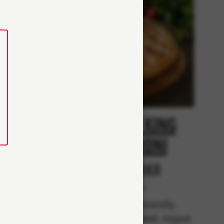
Creamy King
i
pepperoni
r
Från 98Kr
Klassiska
rella,
Tomatsås, mozzarella,
k) och
pepperonikorv (halal), toppat