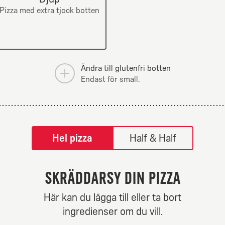
champinjoner.
Pizza med extra tjock botten
Ändra till glutenfri botten
Endast för small.
tilpass pizza-builder-modal
Hel pizza
Half & Half
Skräddarsy din pizza
ew Yorker
Hot N Spi
Här kan du lägga till eller ta bort
Från 84Kr
Från 84K
ingredienser om du vill.
äddarsy mitt val.