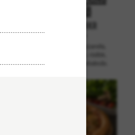
Kebab
r
Från 94Kr
lla,
Premium
kebab,
Tomatsås, mozzarella,
da,
kycklingkebab, rödlök,
absås.
svartpeppar, kebabsås.