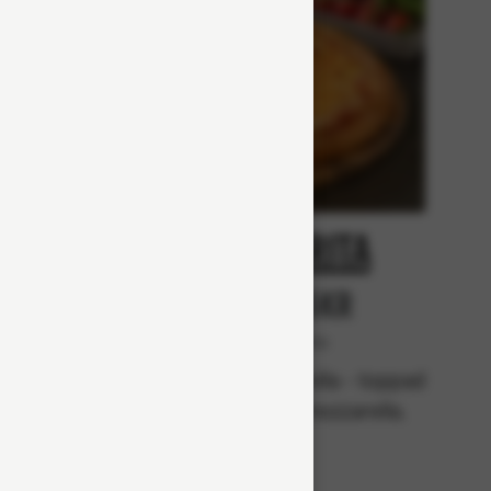
at
Margarita
r
Från 65Kr
Vegetariska
lla,
Tomatsås, mozzarella - toppad
 skinka,
med ännu mer mozzarella.
n.