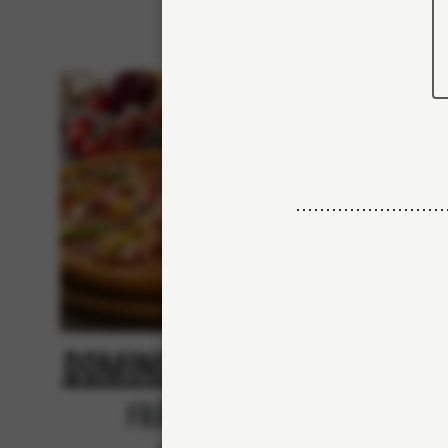
Domino's Classic
N
Från 84Kr
Nej tack, vill inte skr