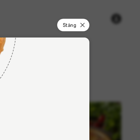
Varukorgen
Konto
Stäng
är
tom
r
Dryck
rk
Halalkött
Nyhet