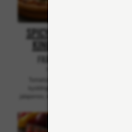
Spicy Chicken
Spi
King Kebab
Från 94Kr
Klassiska
Tomatsås, mozzarella,
Crème
kycklingkebab, rödlök,
biffk
jalapenos, svartpeppar, stark
jalapen
kebabsås.