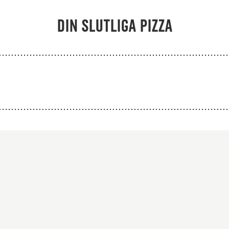
Från 94Kr
Från 103K
Din slutliga pizza
Premium
Premium
atsås, mozzarella,
Tomatsås, mozzare
iffkebab, rödlök,
biffkebab, kyckling
krydda, svartpeppar
rödlök, kebabkryd
och kebabsås.
svartpeppar och keb