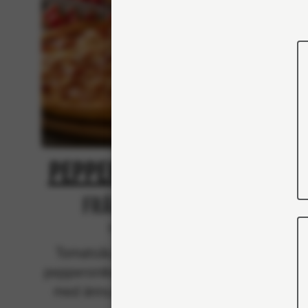
Pepperoni Feast
Kin
Från 103Kr
Klassiska
Tomatsås, mozzarella och
Tomat
pepperonikorv (fläsk), toppad
peppero
med ännu mer mozzarella.
med ä