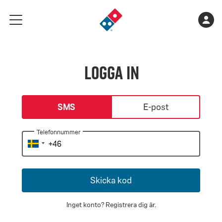
Gå
Varukorge
Kont
meny
till
är
landningssidan
tom
Logga in
login-type
SMS
E-post
Telefonnummer
Skicka kod
Inget konto?
Registrera dig är
.