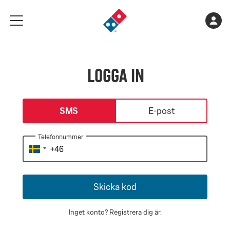
Gå
Varukorge
Kont
meny
till
är
landningssidan
tom
Logga in
login-type
SMS
E-post
Telefonnummer
Skicka kod
Inget konto?
Registrera dig är
.