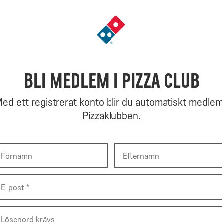
Gå
till
landningssidan
Bli medlem i Pizza Club
ed ett registrerat konto blir du automatiskt medlem
Pizzaklubben.
Förnamn
Efternamn
Förnamn
Efternamn
E-
E-post *
post
*
Lösenord
Lösenord krävs