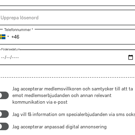
krävs
Upprepa
Upprepa lösenord
lösenord
Telefonnummer *
Födelsedatum
Födelsedatum
Födelsedatum
Jag accepterar 
medlemsvillkoren
 och samtycker till att ta 
emot medlemserbjudanden och annan relevant 
kommunikation via e-post
Jag vill få information om specialerbjudanden via sms ock
Jag accepterar anpassad digital annonsering