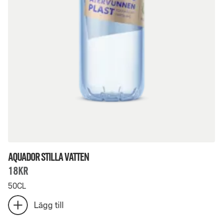
AQUADOR Stilla Vatten
18Kr
50CL
Antal
Lägg till
lägg
AQUADOR
till