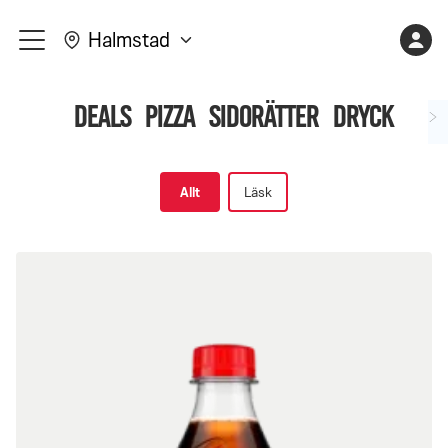
Varukorge
Kont
Halmstad
meny
är
Shopping
tom
Deals
Pizza
Sidorätter
Dryck
side,
upperSubCategory
Allt
Läsk
få
varene
dine