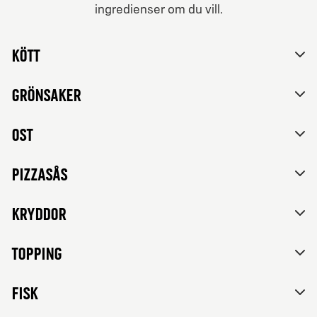
ingredienser om du vill.
Från 84Kr
Nej tack, vill inte skräddarsy mitt val.
Vegetariska
Kött
Tomatsås, mozzarella, feta ost, paprika, rödlök, svarta
oliver och franska örter.
Grönsaker
Ost
Pizzasås
Kryddor
Topping
FISK