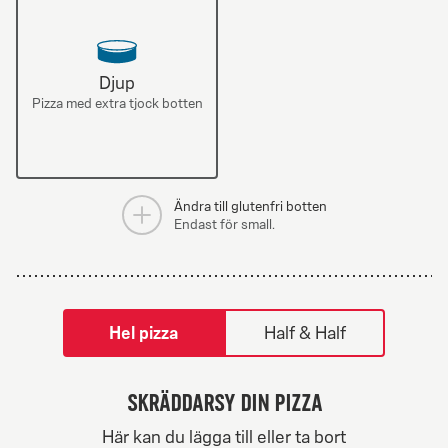
Djup
Pizza med extra tjock botten
Ändra till glutenfri botten
Endast för small.
tilpass pizza-builder-modal
Hel pizza
Half & Half
Skräddarsy din pizza
Greek Veggie
Här kan du lägga till eller ta bort