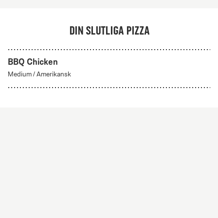
Din slutliga pizza
BBQ Chicken
Skapa din egen
Medium
/
Amerikansk
Från 56Kr
Skapa din egen
Skapa din egen pizza med valfria ingredienser. Alla
pizzor har tomatsås och mozzarella som bas.