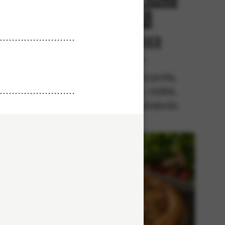
Kebab
r
Från 94Kr
lla,
Premium
kebab,
Tomatsås, mozzarella,
da,
kycklingkebab, rödlök,
absås.
svartpeppar, kebabsås.