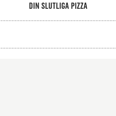
Din slutliga pizza
Från 94Kr
Från 103K
Premium
Premium
atsås, mozzarella,
Tomatsås, mozzare
iffkebab, rödlök,
biffkebab, kyckling
krydda, svartpeppar
rödlök, kebabkryd
och kebabsås.
svartpeppar och keb