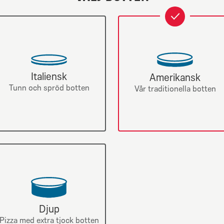
har
1
valts
har
valts
Italiensk
Amerikansk
Tunn och spröd botten
Vår traditionella botten
g pepperoni
Creamy
Pepperon
Från 108Kr
Från 94K
Halalkött
sås, mozzarella och
Klassiska
nikorv (Halal)- toppad
Crème fraiche, mozza
Djup
nnu mer mozzarella.
pepperonikorv (fläs
Pizza med extra tjock botten