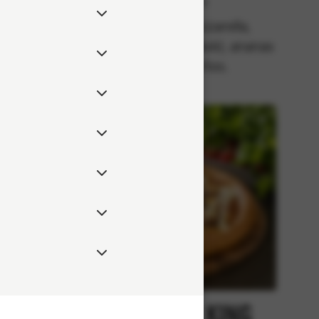
Klassiska
lla,
Tomatsås, mozzarella,
 rödlök,
pepperonikorv (fläsk), ananas
eppar.
och jalapeños.
Kebab
Chicken King