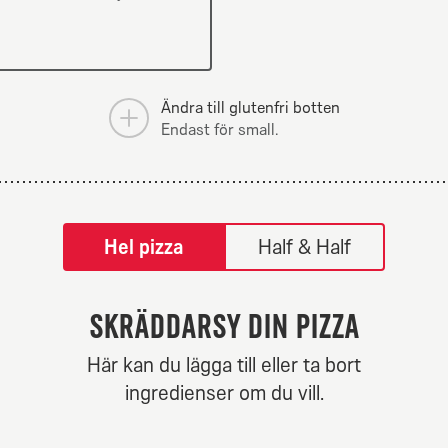
champinjoner.
Ändra till glutenfri botten
Endast för small.
tilpass pizza-builder-modal
Hel pizza
Half & Half
Skräddarsy din pizza
ew Yorker
Hot N Spi
Här kan du lägga till eller ta bort
ingredienser om du vill.
Från 84Kr
Från 84K
äddarsy mitt val.