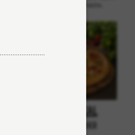
med crème fraiche.
cy
Tropical
r
Från 84Kr