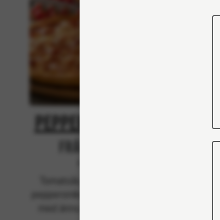
Pepperoni Feast
Kin
Från 103Kr
Klassiska
Tomatsås, mozzarella och
Tomat
pepperonikorv (fläsk), toppad
peppero
med ännu mer mozzarella.
med ä