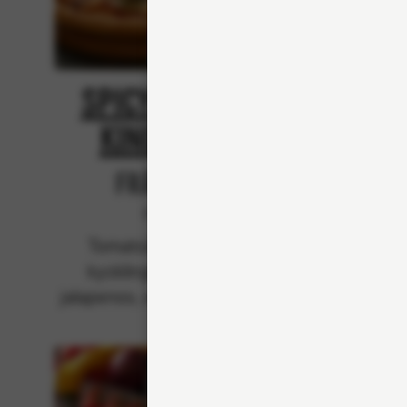
Spicy Chicken
Spi
King Kebab
Från 94Kr
Klassiska
Tomatsås, mozzarella,
Crème
kycklingkebab, rödlök,
biffk
jalapenos, svartpeppar, stark
jalapen
kebabsås.