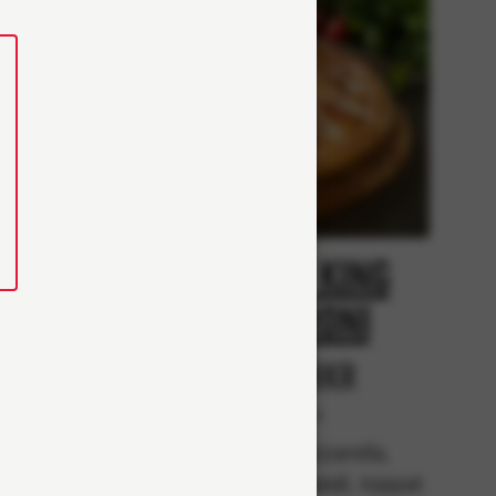
Creamy King
i
pepperoni
r
Från 98Kr
Klassiska
rella,
Tomatsås, mozzarella,
k) och
pepperonikorv (halal), toppat