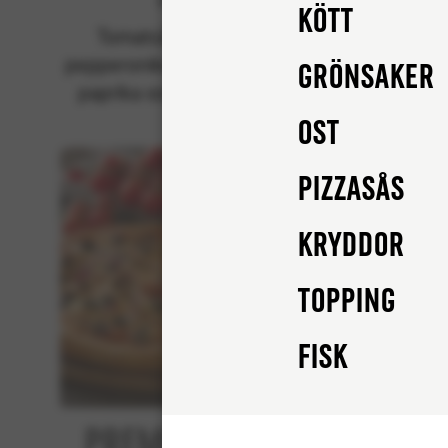
Klassiska
Kött
Tomatsås, mozzarella,
Tom
pepperonikorv (fläsk), rödlök,
peppero
Grönsaker
paprika och champinjoner.
cham
Ost
Pizzasås
Kryddor
Topping
FISK
Premium Tuna
Bee