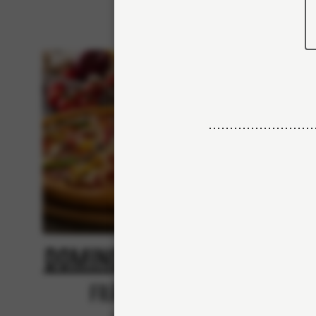
Domino's Classic
N
Från 84Kr
Nej tack, vill inte skr