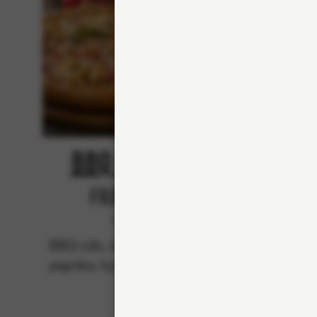
BBQ Chicken
Från 94Kr
Premium
BBQ-sås, mozzarella, rödlök,
BBQ-
paprika, kyckling och bacon.
mozzar