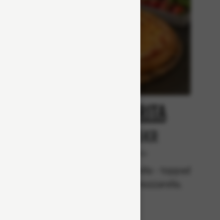
at
Margarita
r
Från 65Kr
Vegetariska
lla,
Tomatsås, mozzarella - toppad
 skinka,
med ännu mer mozzarella.
n.