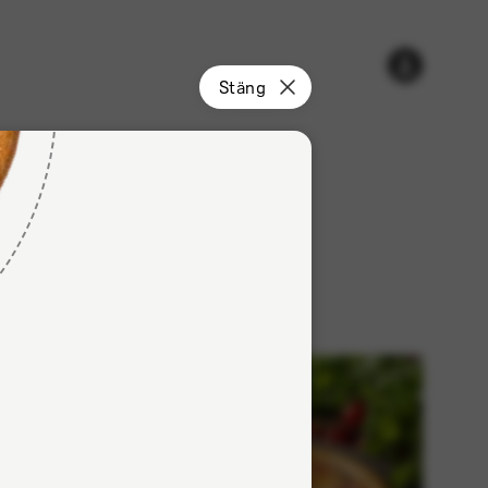
Varukorgen
Konto
Stäng
är
tom
r
Dryck
rk
Halalkött
Nyhet