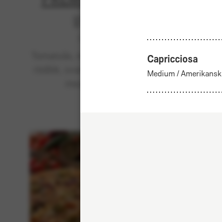
Utsåld
Klassiska
Tomatsås, mozzarella, tonfisk,
Tom
Capricciosa
rödlök, svarta oliver - toppad
b
Medium
/
Amerikansk
med cheddar.
kebab