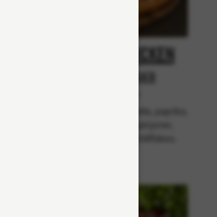
oni
Spicy Chicken
Från 94Kr
r
Premium
Tomatsås, mozzarella, paprika,
kyckling, champinjoner,
rkade
jalapenõs och chiliflakes.
zarella,
sk),
lök,
ar och