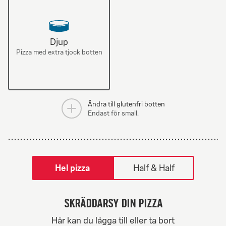
Djup
Pizza med extra tjock botten
Ändra till glutenfri botten
Endast för small.
tilpass pizza-builder-modal
Hel pizza
Half & Half
Skräddarsy din pizza
Greek Veggie
Här kan du lägga till eller ta bort