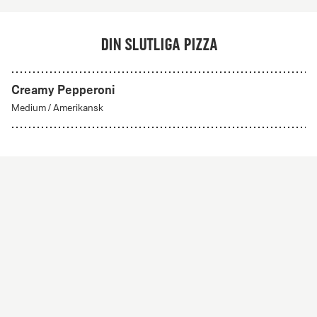
Din slutliga pizza
Creamy Pepperoni
Skapa din egen
Medium
/
Amerikansk
Från 56Kr
Skapa din egen
Skapa din egen pizza med valfria ingredienser. Alla
pizzor har tomatsås och mozzarella som bas.