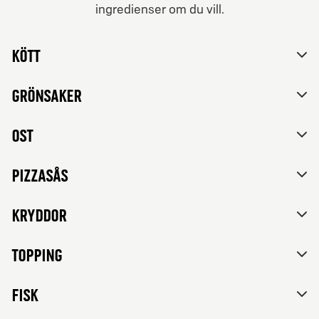
ingredienser om du vill.
Från 84Kr
Nej tack, vill inte skräddarsy mitt val.
Vegetariska
Kött
Tomatsås, mozzarella, feta ost, paprika, rödlök, svarta
oliver och franska örter.
Grönsaker
Ost
Pizzasås
Kryddor
Topping
FISK