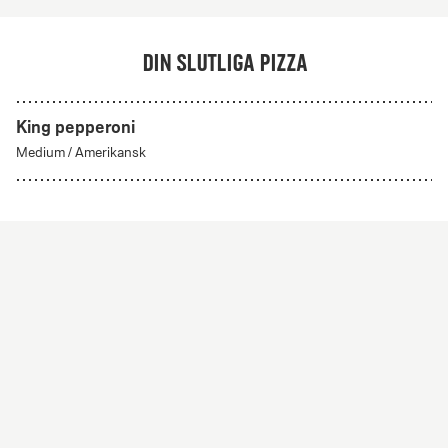
Din slutliga pizza
King pepperoni
Skapa din egen
Medium
/
Amerikansk
Från 56Kr
Skapa din egen
Skapa din egen pizza med valfria ingredienser. Alla
pizzor har tomatsås och mozzarella som bas.