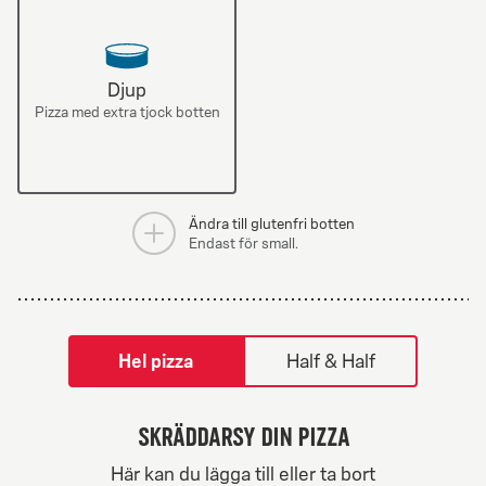
Djup
Pizza med extra tjock botten
Ändra till glutenfri botten
Endast för small.
tilpass pizza-builder-modal
Hel pizza
Half & Half
Skräddarsy din pizza
Greek Veggie
Här kan du lägga till eller ta bort