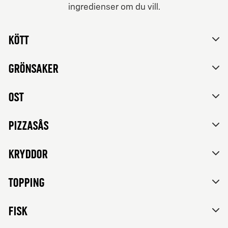
ingredienser om du vill.
Från 84Kr
Nej tack, vill inte skräddarsy mitt val.
Vegetariska
Kött
Tomatsås, mozzarella, feta ost, paprika, rödlök, svarta
oliver och franska örter.
Grönsaker
Ost
Pizzasås
Kryddor
Topping
FISK