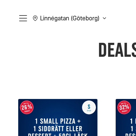
Linnégatan (Göteborg)
meny
Deal
subCategory