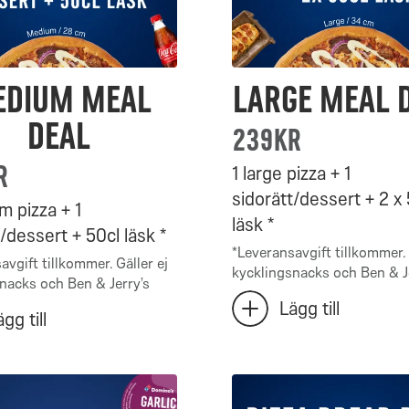
dium Meal
Large Meal 
Deal
239kr
r
1 large pizza + 1
sidorätt/dessert + 2 x
m pizza + 1
läsk *
/dessert + 50cl läsk *
*
Leveransavgift tillkommer. 
avgift tillkommer. Gäller ej
kycklingsnacks och Ben & Je
nacks och Ben & Jerry’s
Antal
Lägg till
lägg
gg till
Large
till
m
Meal
extra
Large
Deal
m
Meal