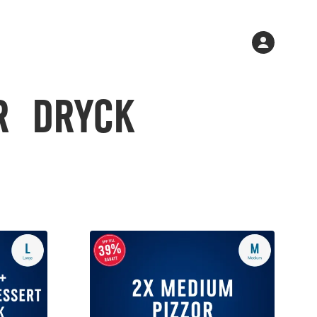
Varukorgen
Konto
är
tom
r
Dryck