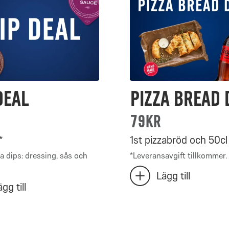
valda:
Deal
0
–
0
har
valts
Deal
Pizza Bread 
79kr
*
1st pizzabröd och 50cl 
la dips: dressing, sås och
*
Leveransavgift tillkommer.
Antal
Lägg till
lägg
gg till
Pizza
till
Bread
extra
Pizza
Deal