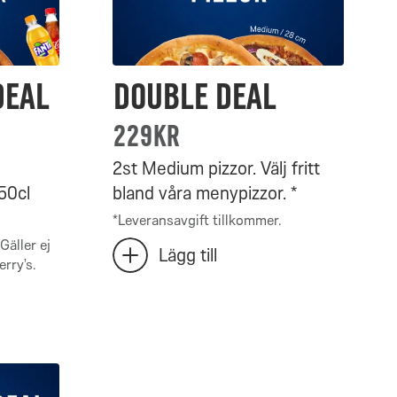
Deal
Double Deal
229kr
2st Medium pizzor. Välj fritt
 50cl
bland våra menypizzor. *
*
Leveransavgift tillkommer.
Gäller ej
Antal
Lägg till
lägg
rry’s.
Double
till
Deal
extra
Double
valda:
Deal
0
–
0