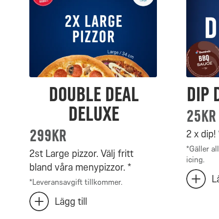
Meal
valda:
0
Deal
har
0
–
valts
0
har
valts
Double Deal
Dip 
Deluxe
25kr
299kr
2 x dip! 
*
Gäller al
2st Large pizzor. Välj fritt
icing.
bland våra menypizzor. *
Antal
Lä
*
Leveransavgift tillkommer.
lägg
Dip
till
Antal
Lägg till
Deal
lägg
extra
Double
till