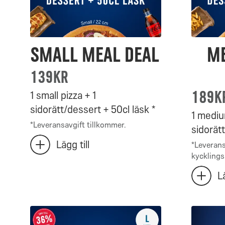
Small Meal Deal
Me
139kr
189k
1 small pizza + 1
sidorätt/dessert + 50cl läsk *
1 mediu
*
Leveransavgift tillkommer.
sidorätt
Antal
Lägg till
*
Leverans
lägg
Small
kycklings
till
Meal
Antal
extra
Lä
lägg
Small
Deal
Mediu
till
Meal
valda:
Meal
extra
Deal
0
Mediu
Deal
–