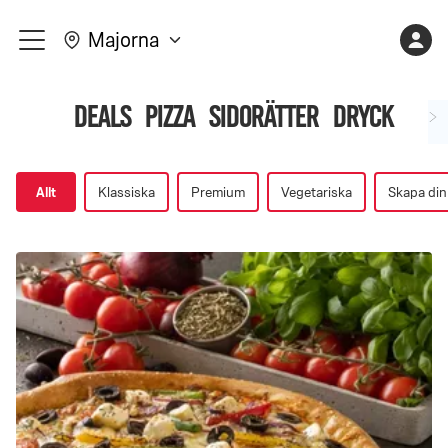
Varukorge
Kont
Majorna
meny
är
Shopping
tom
Deals
Pizza
Sidorätter
Dryck
side,
upperSubCategory
Allt
Klassiska
Premium
Vegetariska
Skapa din
få
varene
dine