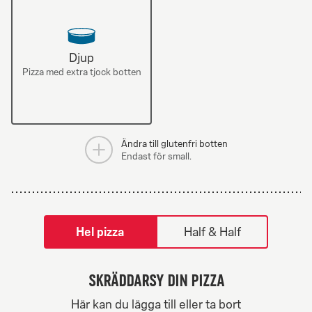
Djup
Pizza med extra tjock botten
Ändra till glutenfri botten
Endast för small.
tilpass pizza-builder-modal
Hel pizza
Half & Half
Skräddarsy din pizza
Skapa din egen
Här kan du lägga till eller ta bort