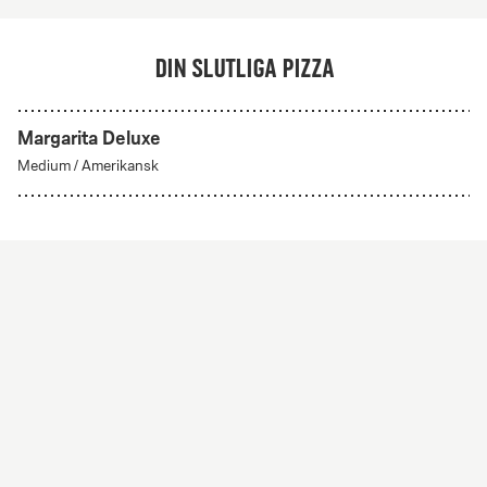
Din slutliga pizza
Margarita Deluxe
Medium
/
Amerikansk
Hawaiian
Från 79Kr
Klassiska
Tomatsås, mozzarella, skinka och ananas.