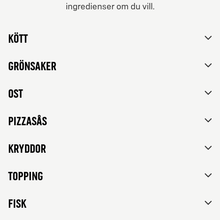
ingredienser om du vill.
Nej tack, vill inte skräddarsy mitt val.
Från 59Kr
Kött
Skapa din egen
Skapa din egen pizza med valfria ingredienser. Alla
pizzor har tomatsås och mozzarella som bas.
Grönsaker
Ost
Pizzasås
Kryddor
Topping
FISK