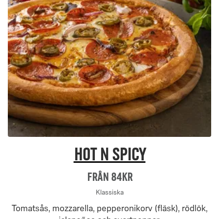
Hot N Spicy
Från 84Kr
Klassiska
Tomatsås, mozzarella, pepperonikorv (fläsk), rödlök,