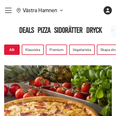
Varukorge
Kont
Västra Hamnen
meny
är
Shopping
tom
Deals
Pizza
Sidorätter
Dryck
side,
upperSubCategory
Allt
Klassiska
Premium
Vegetariska
Skapa din
få
varene
dine