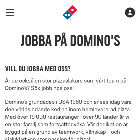
Gå
Varukorge
Kont
meny
till
är
landningssidan
tom
Jobba på Domino's
Vill du jobba med oss?
Är du också en stor pizzaälskare som vårt team på
Domino’s? Sök jobb hos oss!
Domino’s grundades i USA 1960 och anses idag vara
den världsledande kedjan inom hemlevererad pizza.
Med över 19 000 restauranger i över 90 länder är vi
en stor familj som fortsätter växa. Vår dedikation är
byggd på en grund av teamwork, vänskap – och
självklart -en stor passion för pizza!