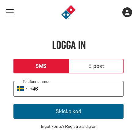
Gå
Varukorge
Kont
meny
till
är
landningssidan
tom
Logga in
login-type
SMS
E-post
Telefonnummer
Skicka kod
Inget konto?
Registrera dig är
.