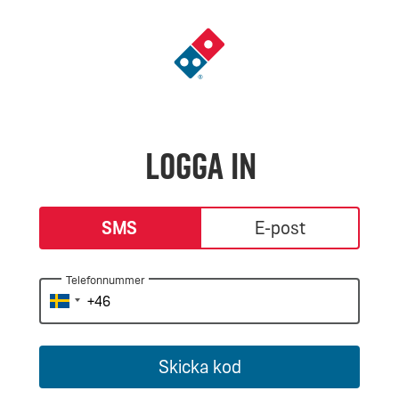
Gå
till
landningssidan
Logga in
login-type
SMS
E-post
Telefonnummer
Skicka kod