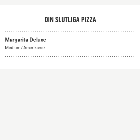
Din slutliga pizza
Margarita Deluxe
Skapa din egen
Medium
/
Amerikansk
Från 56Kr
Skapa din egen
Skapa din egen pizza med valfria ingredienser. Alla
pizzor har tomatsås och mozzarella som bas.