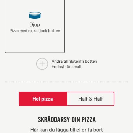
Djup
Pizza med extra tjock botten
Ändra till glutenfri botten
Endast för small.
tilpass pizza-builder-modal
Hel pizza
Half & Half
Skräddarsy din pizza
Greek Veggie
Här kan du lägga till eller ta bort