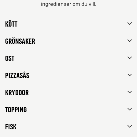
ingredienser om du vill.
Från 84Kr
Nej tack, vill inte skräddarsy mitt val.
Vegetariska
Kött
Tomatsås, mozzarella, feta ost, paprika, rödlök, svarta
oliver och franska örter.
Grönsaker
Ost
Pizzasås
Kryddor
Topping
FISK